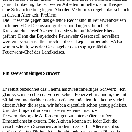
ja nicht unbedingt bei schweren Arbeiten mithelfen, zum Beispiel
eine Schlauchleitung legen. Aberden Verkehr zu regeln, das sei auch
in diesem Alter kein Problem.
Die Einwände gegen das geltende Recht sind in Feuerwehrkreisen
nicht neu.»Die Diskussion gibt's schon länger«, berichtet
Kreisbrandrat Josef Ascher. Und sie wird auf höchster Ebene
geführt. Denn das Bayerische Feuerwehr-Gesetz soll novelliert
werden - voraussichtlich noch in dieser Legislaturperiode. »Also
warten wir ab, was der Gesetzgeber dazu sagt«,erklärt der
Feuerwehr-Chef des Landkreises.
Ein zweischneidiges Schwert
Er selbst bezeichnet das Thema als zweischneidiges Schwert: »Ich
glaube, wir sprechen da von einzelnen Feuerwehrmännern, die mit
60 Jahren und darüber noch ausrücken möchten. Ich kenne viele in
diesem Alter, die sagen, wir haben eigentlich schon genug geleistet.
Und die Jungen drücken in vielen Vereinen nach. «
Er warnt davor, die Anforderungen zu unterschätzen: »Der
Einsatzdienst ist extrem. Die Aktiven können zu jeder Zeit die
verschiedensten Szenarienvorfinden - das ist für Ältere nicht so
einfach. Ein 60-Jähriger ist haltnicht mehr so leistungsfähig wie