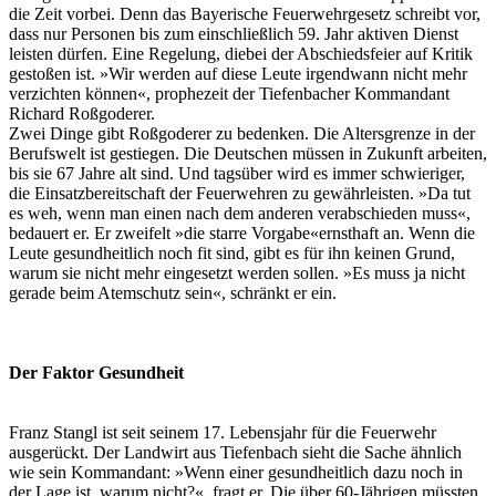
die Zeit vorbei. Denn das Bayerische Feuerwehrgesetz schreibt vor,
dass nur Personen bis zum einschließlich 59. Jahr aktiven Dienst
leisten dürfen. Eine Regelung, diebei der Abschiedsfeier auf Kritik
gestoßen ist. »Wir werden auf diese Leute irgendwann nicht mehr
verzichten können«, prophezeit der Tiefenbacher Kommandant
Richard Roßgoderer.
Zwei Dinge gibt Roßgoderer zu bedenken. Die Altersgrenze in der
Berufswelt ist gestiegen. Die Deutschen müssen in Zukunft arbeiten,
bis sie 67 Jahre alt sind. Und tagsüber wird es immer schwieriger,
die Einsatzbereitschaft der Feuerwehren zu gewährleisten. »Da tut
es weh, wenn man einen nach dem anderen verabschieden muss«,
bedauert er. Er zweifelt »die starre Vorgabe«ernsthaft an. Wenn die
Leute gesundheitlich noch fit sind, gibt es für ihn keinen Grund,
warum sie nicht mehr eingesetzt werden sollen. »Es muss ja nicht
gerade beim Atemschutz sein«, schränkt er ein.
Der Faktor Gesundheit
Franz Stangl ist seit seinem 17. Lebensjahr für die Feuerwehr
ausgerückt. Der Landwirt aus Tiefenbach sieht die Sache ähnlich
wie sein Kommandant: »Wenn einer gesundheitlich dazu noch in
der Lage ist, warum nicht?«, fragt er. Die über 60-Jährigen müssten